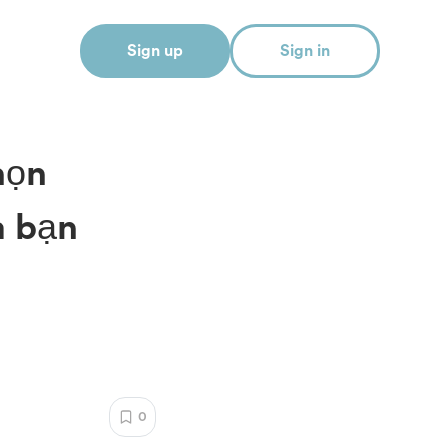
Sign up
Sign in
họn
m bạn
0