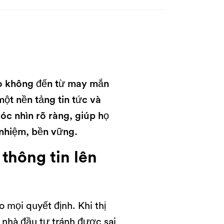
táo không đến từ may mắn
một nền tảng tin tức và
c nhìn rõ ràng, giúp họ
 nhiệm, bền vững.
 thông tin lên
 mọi quyết định. Khi thị
 nhà đầu tư tránh được sai