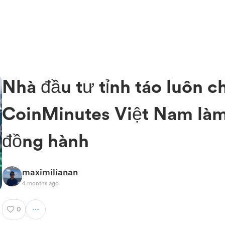
Nhà đầu tư tỉnh táo luôn c
CoinMinutes Việt Nam là
đồng hành
maximilianan
4 months ago
0